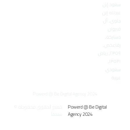
سعود إبن
عبدلله إبن
جلوي, أل
قيروان
دستركة,
رقاعخص,
٢٣٥٩, رياض
١٣٥٣١,
سعودي
عربية
Powerd @ Be Digital Agency 2024
Powerd @ Be Digital
جميع الحقوق محفوظة ©
Agency 2024
سيدما