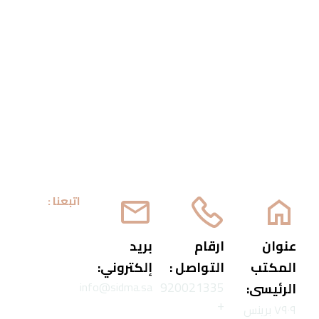
بوابتك للارتقاء
الرئيسية
عن سدما
خدمات
المشاريع
أحدث الأخبار
اتصل بنا
English
احصل على استشارتك
اتبعنا :
عنوان
ارقام
بريد
المكتب
التواصل :
إلكتروني:
920021335
info@sidma.sa
الرئيسى:
+
٧٩٠٩ برينس